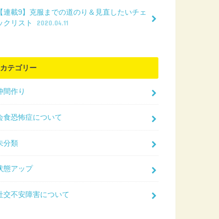
【連載9】克服までの道のり＆見直したいチェ
ックリスト
2020.04.11
カテゴリー
仲間作り
会食恐怖症について
未分類
状態アップ
社交不安障害について