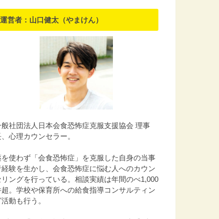
運営者：山口健太（やまけん）
一般社団法人日本会食恐怖症克服支援協会 理事
長、心理カウンセラー。
薬を使わず「会食恐怖症」を克服した自身の当事
者経験を生かし、会食恐怖症に悩む人へのカウン
セリングを行っている。相談実績は年間のべ1,000
件超。学校や保育所への給食指導コンサルティン
グ活動も行う。