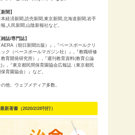
【新聞】
日本経済新聞,読売新聞,東京新聞,北海道新聞,岩手
日報,人民新聞,山陰新報社など。
【雑誌/専門誌】
『AERA（朝日新聞出版）』,『ベースボールクリ
ニック（ベースボールマガジン社）』,『教職研修
（教育開発研究所）』,『週刊教育資料(教育公論
社)』,『東京都民間保育園協会広報誌（東京都民
間保育園協会）』など。
その他、ウェブメディア多数。
最新著書（2020/2/28刊行）