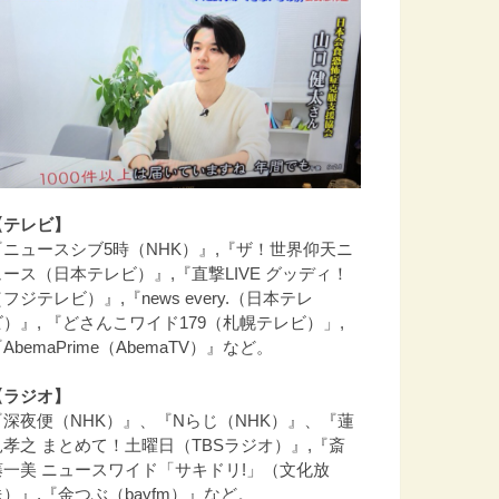
【テレビ】
『ニュースシブ5時（NHK）』,『ザ！世界仰天ニ
ュース（日本テレビ）』,『直撃LIVE グッディ！
フジテレビ）』,『news every.（日本テレ
ビ）』, 『どさんこワイド179（札幌テレビ）」,
AbemaPrime（AbemaTV）』など。
【ラジオ】
『深夜便（NHK）』、『Nらじ（NHK）』、『蓮
見孝之 まとめて！土曜日（TBSラジオ）』,『斎
藤一美 ニュースワイド「サキドリ!」（文化放
送）』,『金つぶ（bayfm）』など。