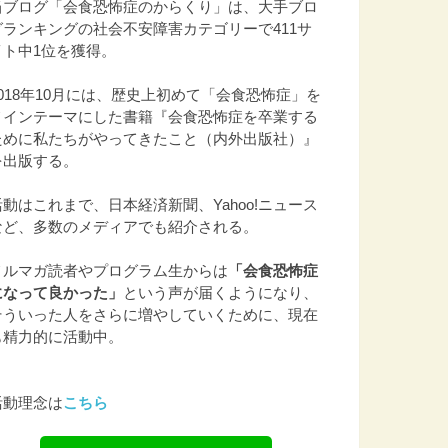
当ブログ「会食恐怖症のからくり」は、大手ブロ
グランキングの社会不安障害カテゴリーで411サ
イト中1位を獲得。
2018年10月には、歴史上初めて「会食恐怖症」を
メインテーマにした書籍『会食恐怖症を卒業する
ために私たちがやってきたこと（内外出版社）』
を出版する。
活動はこれまで、日本経済新聞、Yahoo!ニュース
など、多数のメディアでも紹介される。
メルマガ読者やプログラム生からは
「会食恐怖症
になって良かった」
という声が届くようになり、
そういった人をさらに増やしていくために、現在
も精力的に活動中。
活動理念は
こちら