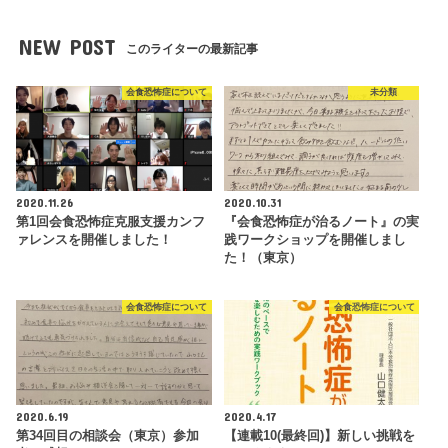
NEW POST
このライターの最新記事
会食恐怖症について
未分類
2020.11.26
2020.10.31
第1回会食恐怖症克服支援カンフ
『会食恐怖症が治るノート』の実
ァレンスを開催しました！
践ワークショップを開催しまし
た！（東京）
会食恐怖症について
会食恐怖症について
2020.6.19
2020.4.17
第34回目の相談会（東京）参加
【連載10(最終回)】新しい挑戦を