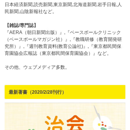
日本経済新聞,読売新聞,東京新聞,北海道新聞,岩手日報,人
民新聞,山陰新報社など。
【雑誌/専門誌】
『AERA（朝日新聞出版）』,『ベースボールクリニック
（ベースボールマガジン社）』,『教職研修（教育開発研
究所）』,『週刊教育資料(教育公論社)』,『東京都民間保
育園協会広報誌（東京都民間保育園協会）』など。
その他、ウェブメディア多数。
最新著書（2020/2/28刊行）